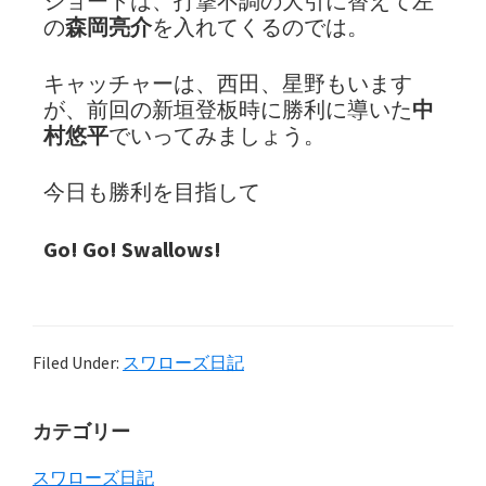
ショートは、打撃不調の大引に替えて左
の
森岡亮介
を入れてくるのでは。
キャッチャーは、西田、星野もいます
が、前回の新垣登板時に勝利に導いた
中
村悠平
でいってみましょう。
今日も勝利を目指して
Go! Go! Swallows!
Filed Under:
スワローズ日記
Primary
カテゴリー
Sidebar
スワローズ日記