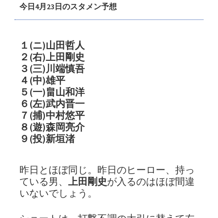
今日4月23日のスタメン予想
り
言
日
１(ニ)山田哲人
記
２(右)上田剛史
３(三)川端慎吾
４(中)雄平
５(一)畠山和洋
６(左)武内晋一
７(捕)中村悠平
８(遊)森岡亮介
９(投)新垣渚
昨日とほぼ同じ。昨日のヒーロー、持っ
ている男、
上田剛史
が入るのはほぼ間違
いないでしょう。