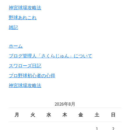
神宮球場攻略法
野球あれこれ
雑記
ホーム
ブログ管理人「さくらじゅん」について
スワローズ日記
プロ野球初心者の心得
神宮球場攻略法
2026年8月
月
火
水
木
金
土
日
1
2