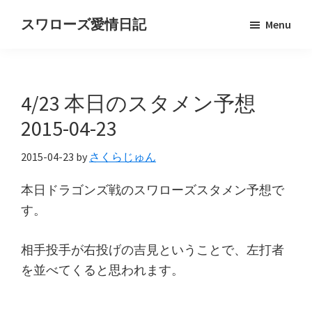
Skip
Skip
スワローズ愛情日記
Menu
to
to
ヤ
main
primary
ク
content
sidebar
ル
4/23 本日のスタメン予想
ト
ス
2015-04-23
ワ
2015-04-23
by
さくらじゅん
ロ
ー
本日ドラゴンズ戦のスワローズスタメン予想で
ズ
す。
好
き
相手投手が右投げの吉見ということで、左打者
OL
を並べてくると思われます。
の
独