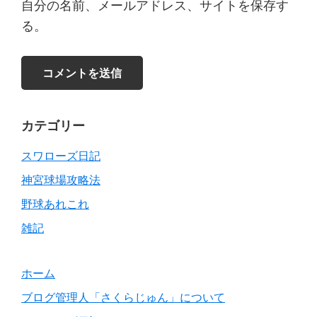
自分の名前、メールアドレス、サイトを保存す
る。
Primary
カテゴリー
Sidebar
スワローズ日記
神宮球場攻略法
野球あれこれ
雑記
ホーム
ブログ管理人「さくらじゅん」について