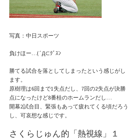
り
言
日
記
写真：中日スポーツ
負けほー…(´Д⊂ｸﾞｽﾝ
勝てる試合を落としてしまったという感じがし
ます。
原樹理は6回まで1失点だし、7回の2失点が決勝
点になったけど8番桂のホームランだし…
開幕2試合目、緊張もあって疲れてくる頃だろう
し、可哀想な感じです。
さくらじゅん的「熱視線」１