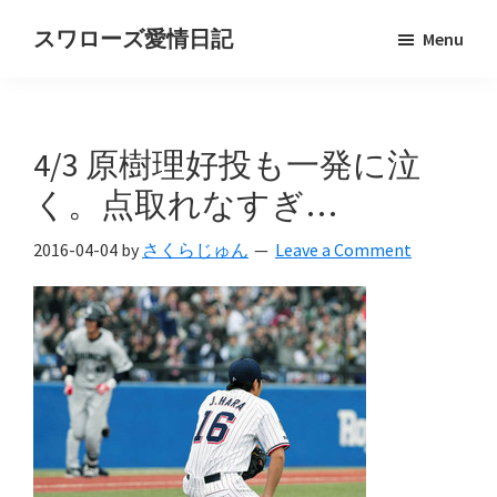
Skip
Skip
スワローズ愛情日記
Menu
to
to
ヤ
main
primary
ク
content
sidebar
ル
4/3 原樹理好投も一発に泣
ト
ス
く。点取れなすぎ…
ワ
2016-04-04
by
さくらじゅん
Leave a Comment
ロ
ー
ズ
好
き
OL
の
独