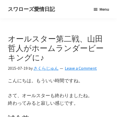
Skip
Skip
スワローズ愛情日記
Menu
to
to
ヤ
main
primary
ク
content
sidebar
ル
オールスター第二戦、山田
ト
ス
哲人がホームランダービー
ワ
キングに♪
ロ
ー
2015-07-19
by
さくらじゅん
Leave a Comment
ズ
こんにちは。もういい時間ですね。
好
き
さて、オールスターも終わりましたね。
OL
終わってみると寂しい感じです。
の
独