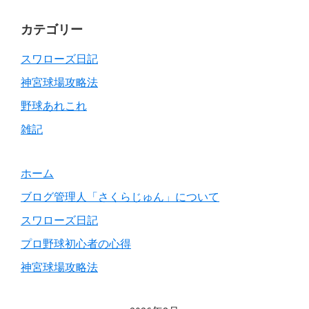
Primary
カテゴリー
Sidebar
スワローズ日記
神宮球場攻略法
野球あれこれ
雑記
ホーム
ブログ管理人「さくらじゅん」について
スワローズ日記
プロ野球初心者の心得
神宮球場攻略法