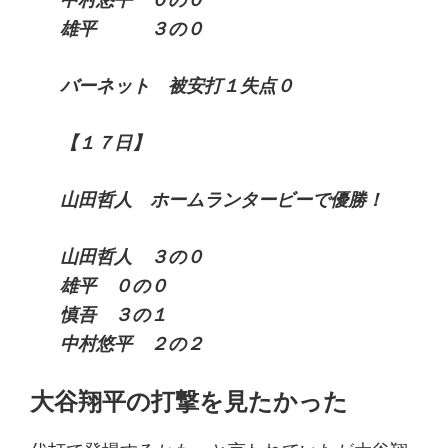
雄平 ３の０
バーネット 被安打１失点０
【１７日】
山田哲人 ホームランタービーで優勝！
山田哲人 ３の０
雄平 ０の０
慎吾 ３の１
中村悠平 ２の２
大谷翔平の打撃を
見たかった