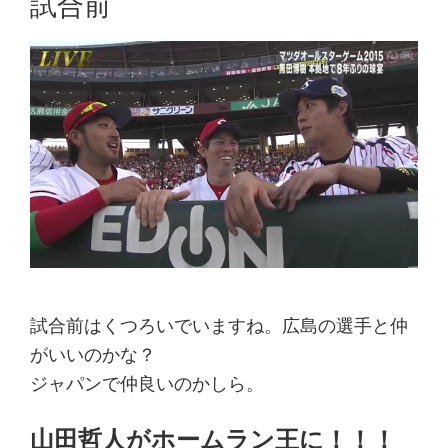
試合前
り
言
日
記
試合前はくつろいでいますね。広島の選手と仲
がいいのかな？
ジャパンで仲良いのかしら。
山田哲人がホームラン王に！！！