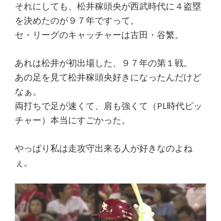
それにしても、松井稼頭央が西武時代に４盗塁
を決めたのが９７年ですって。
セ・リーグのキャッチャーは古田・谷繁。
あれは松井が初出場した、９７年の第１戦。
あの足を見て松井稼頭央好きになったんだけど
なぁ。
両打ちで足が速くて、肩も強くて（PL時代ピッ
チャー）本当にすごかった。
やっぱり私は走攻守出来る人が好きなのよね
ぇ。