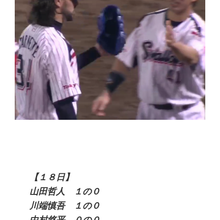
【１８日】
山田哲人 １の０
川端慎吾 １の０
中村悠平 ０の０