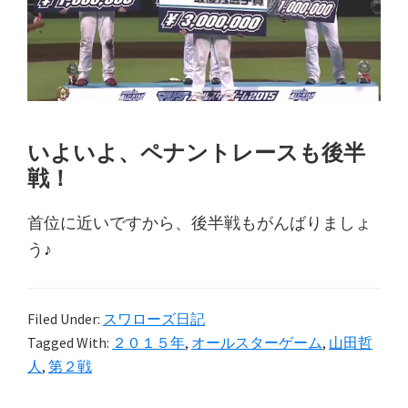
いよいよ、ペナントレースも後半
戦！
首位に近いですから、後半戦もがんばりましょ
う♪
Filed Under:
スワローズ日記
Tagged With:
２０１５年
,
オールスターゲーム
,
山田哲
人
,
第２戦