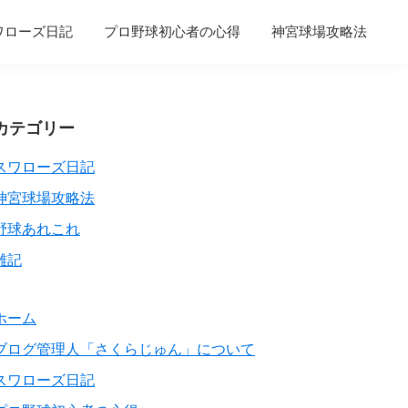
ワローズ日記
プロ野球初心者の心得
神宮球場攻略法
Primary
カテゴリー
Sidebar
スワローズ日記
神宮球場攻略法
野球あれこれ
雑記
ホーム
ブログ管理人「さくらじゅん」について
スワローズ日記