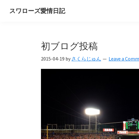
Skip
Skip
Skip
スワローズ愛情日記
to
to
to
ヤ
primary
main
primary
ク
navigation
content
sidebar
ル
初ブログ投稿
ト
ス
2015-04-19
by
さくらじゅん
Leave a Com
ワ
ロ
ー
ズ
好
き
OL
の
独