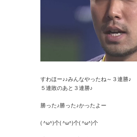
り
言
日
記
すわほー♪♪みんなやったね～３連勝♪
５連敗のあと３連勝♪
勝った♪勝った♪かったよー
( ^ω^)个( ^ω^)个( ^ω^)个