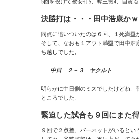
5回を投げて被安打5、奪三振4、自責
決勝打は・・・田中浩康かｗ
同点に追いついたのは６回、１死満塁
そして、なおも１アウト満塁で田中浩
ち越しでした。
中日 ２－３ ヤクルト
明らかに中日側のミスでしたけどね。
ところでした。
緊迫した試合も９回にまた
９回で２点差、バーネットがいるとい