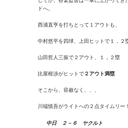
してか、谷繁監督は一軍に上がってき
ドへ。
西浦直亨を打ちとって１アウトも、
中村悠平を四球、上田ヒットで１，２
山田哲人三振で２アウト、１，２塁
比屋根渉がヒットで
２アウト満塁
そこから、容赦なく、、、
川端慎吾がライトへの２点タイムリー
中日 ２－６ ヤクルト