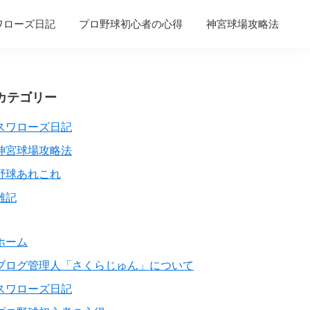
ワローズ日記
プロ野球初心者の心得
神宮球場攻略法
Primary
カテゴリー
Sidebar
スワローズ日記
神宮球場攻略法
野球あれこれ
雑記
ホーム
ブログ管理人「さくらじゅん」について
スワローズ日記