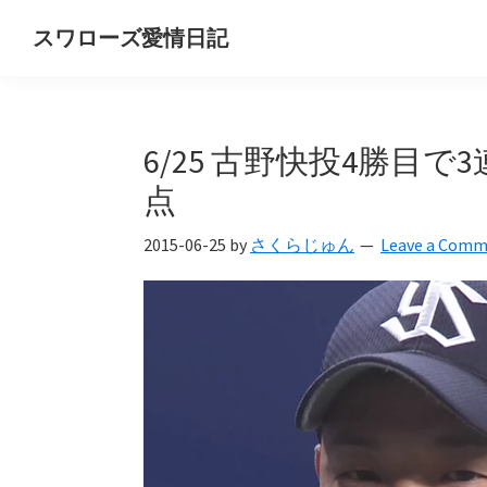
Skip
Skip
Skip
スワローズ愛情日記
to
to
to
ヤ
primary
main
primary
ク
navigation
content
sidebar
ル
6/25 古野快投4勝目
ト
ス
点
ワ
2015-06-25
by
さくらじゅん
Leave a Com
ロ
ー
ズ
好
き
OL
の
独