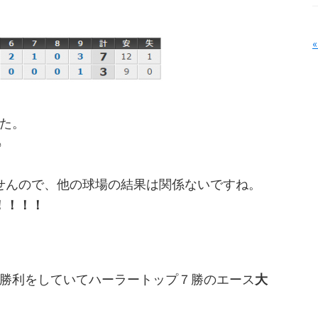
た。
♪
せんので、他の球場の結果は関係ないですね。
！！！！
桁勝利をしていてハーラートップ７勝のエース
大