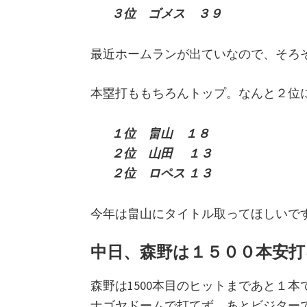
３位 ゴメス ３９
最近ホームランが出ていなので、そろ
本塁打ももちろんトップ。なんと２位
１位 畠山 １８
２位 山田 １３
２位 ロペス １３
今年は畠山にタイトル取ってほしいです
中日、森野は１５００本安打
森野は1500本目のヒットまであと１本
ナゴヤドームで打てず。あとビジター