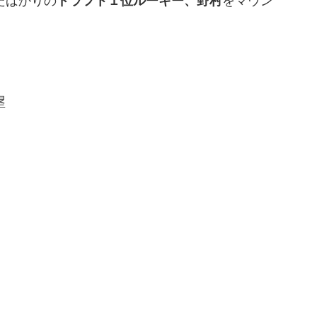
たばかりの
ドラフト１位ルーキー、野村
をマウン
塁
！