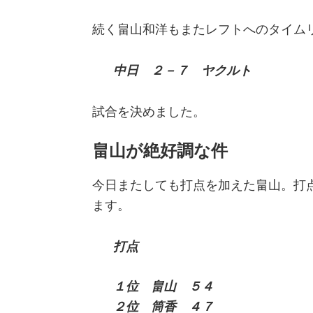
続く畠山和洋もまたレフトへのタイム
中日 ２－７ ヤクルト
試合を決めました。
畠山が絶好調な件
今日またしても打点を加えた畠山。打
ます。
打点
１位 畠山 ５４
２位 筒香 ４７