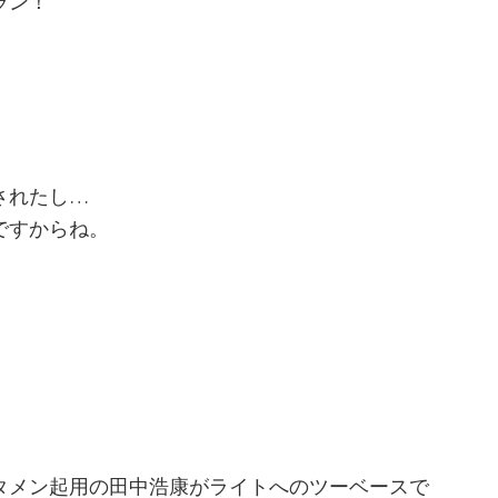
ラン！
されたし…
ですからね。
タメン起用の田中浩康がライトへのツーベースで