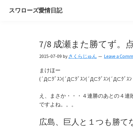
Skip
Skip
Skip
スワローズ愛情日記
to
to
to
ヤ
primary
main
primary
ク
navigation
content
sidebar
ル
7/8 成瀬また勝てず
ト
ス
2015-07-09
by
さくらじゅん
Leave a Com
ワ
ロ
まけほー
ー
(´Д⊂ｸﾞｽﾝ(´Д⊂ｸﾞｽﾝ(´Д⊂ｸﾞｽﾝ(´Д⊂ｸﾞｽﾝ
ズ
好
え、まさか・・・４連勝のあとの４連
き
ですよね。。。
OL
広島、巨人と１つも勝て
の
独