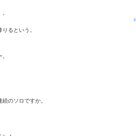
。。
降りるという。
ー。
連続のソロですか。