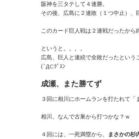
阪神を三タテして４連勝。
り
その後、広島に２連敗（１つ中止）、
言
日
このカード巨人戦は２連戦だったから
記
というと。。。。
広島、巨人と連続で全敗だったという
(´Д⊂ｸﾞｽﾝ
成瀬、また勝てず
３回に相川にホームランを打たれて「
相川、なんで古巣から打つかな？ｗ
４回には、一死満塁から、
まさかの杉