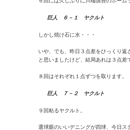
６回には久しぶりに川端慎吾のホーム
巨人 ６－１ ヤクルト
しかし焼け石に水・・・
いや、でも、昨日３点差をひっくり返
と思いましたけど、結局あれは３点差
８回はそれぞれ１点ずつを取ります。
巨人 ７－２ ヤクルト
９回粘るヤクルト。
選球眼のいいデニングが四球、今日ス