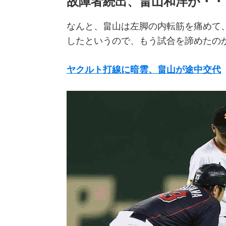
故障者続出、畠山和洋が・・
なんと、畠山は左脚の内転筋を痛めて
したというので、もう試合を諦めたの
ヤクルト打線に暗雲、畠山が途中交代