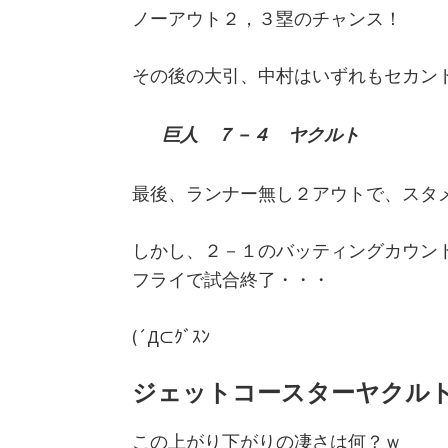
ノーアウト２，３塁のチャンス！
その後の大引、中村はいずれもセカン
巨人 ７－４ ヤクルト
最後、ランナー無し２アウトで、スタ
しかし、２－１のバッティングカウン
フライで試合終了・・・
(´Д⊂ｸﾞｽﾝ
ジェットコースターヤクル
この上がり下がりの凄さは何？ｗ