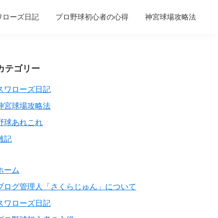
ワローズ日記
プロ野球初心者の心得
神宮球場攻略法
Primary
カテゴリー
Sidebar
スワローズ日記
神宮球場攻略法
野球あれこれ
雑記
ホーム
ブログ管理人「さくらじゅん」について
スワローズ日記