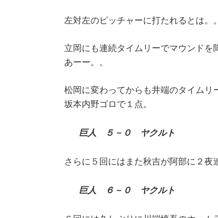
左対左のピッチャーに打たれるとは。
立岡にも連続タイムリーでマウンドを
あーー。。
松岡に変わってからも井端のタイムリ
坂本内野ゴロで１点。
巨人 ５－０ ヤクルト
さらに５回にはまた秋吉が阿部に２夜
巨人 ６－０ ヤクルト