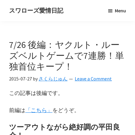
Skip
Skip
スワローズ愛情日記
Menu
to
to
ヤ
main
primary
ク
content
sidebar
ル
7/26 後編：ヤクルト・ルー
ト
ス
ズベルトゲームで7連勝！単
ワ
独首位キープ！
ロ
ー
2015-07-27
by
さくらじゅん
Leave a Comment
ズ
この記事は後編です。
好
き
前編は
「こちら」
をどうぞ。
OL
の
ツーアウトながら絶好調の平田良
独