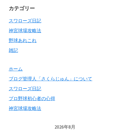
Primary
カテゴリー
Sidebar
スワローズ日記
神宮球場攻略法
野球あれこれ
雑記
ホーム
ブログ管理人「さくらじゅん」について
スワローズ日記
プロ野球初心者の心得
神宮球場攻略法
2026年8月