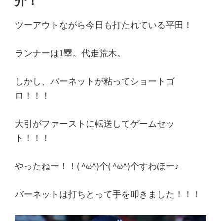
介！
り
言
ツーアウトながら今日も打たれている平田！
日
記
ランナーは1塁。代走荒木。
しかし、バーネットが粘ってショートゴ
ロ！！！
大引がファーストに転送してゲームセッ
ト！！！
やったねー！！( ^ω^)个( ^ω^)个すわほー♪
バーネットは打ちとって手を叩きました！！！