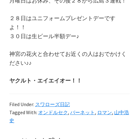
月曜日はお休み、その後２８から広島３連戦！
２８日はユニフォームプレゼントデーです
よ！！
３０日は生ビール半額デー♪
神宮の花火と合わせてお近くの人はおでかけく
ださい♪♪
ヤクルト・エイエイオー！！
Filed Under:
スワローズ日記
Tagged With:
オンドルセク
,
バーネット
,
ロマン
,
山中浩
史