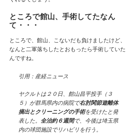
ところで館山、手術してたなん
て・・・
ところで、館山、こないだも負けましたけど、
なんと二軍落ちしたとおもったら手術していた
んですね。
引用：産経ニュース
ヤクルトは２０日、館山昌平投手（３
５）が群馬県内の病院で
右肘関節遊離体
摘出とクリーニングの手術
を受けたと発
表した。
全治約６週間
で、今後は埼玉県
内の球団施設でリハビリを行う。