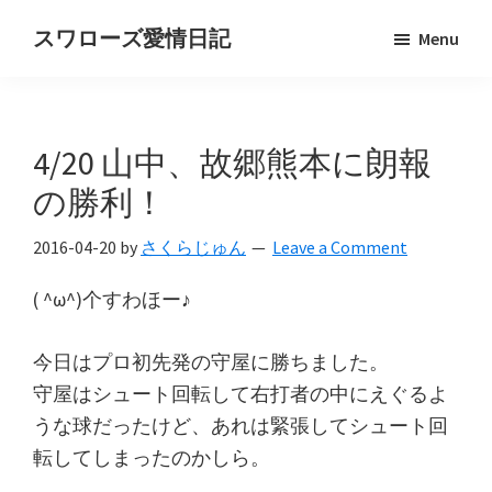
Skip
Skip
スワローズ愛情日記
Menu
to
to
ヤ
main
primary
ク
content
sidebar
ル
4/20 山中、故郷熊本に朗報
ト
ス
の勝利！
ワ
2016-04-20
by
さくらじゅん
Leave a Comment
ロ
ー
( ^ω^)个すわほー♪
ズ
好
今日はプロ初先発の守屋に勝ちました。
き
守屋はシュート回転して右打者の中にえぐるよ
OL
うな球だったけど、あれは緊張してシュート回
の
転してしまったのかしら。
独