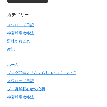
Primary
カテゴリー
Sidebar
スワローズ日記
神宮球場攻略法
野球あれこれ
雑記
ホーム
ブログ管理人「さくらじゅん」について
スワローズ日記
プロ野球初心者の心得
神宮球場攻略法