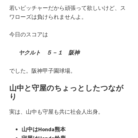
り
若いピッチャーだから頑張って欲しいけど、ス
言
ワローズは負けられませんよ。
日
記
今日のスコアは
ヤクルト ５－１ 阪神
でした。阪神甲子園球場。
山中と守屋のちょっとしたつなが
り
実は、山中も守屋も共に社会人出身。
山中はHonda熊本