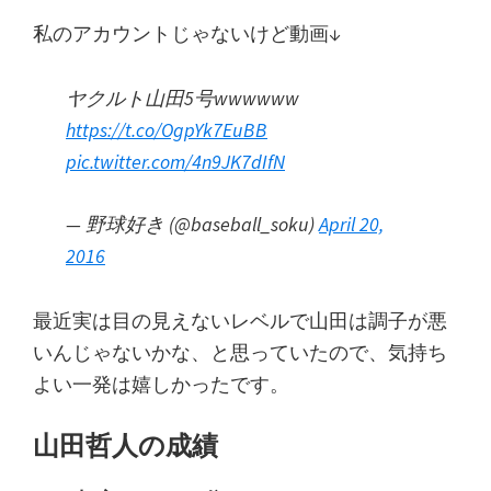
私のアカウントじゃないけど動画↓
ヤクルト山田5号wwwwww
https://t.co/OgpYk7EuBB
pic.twitter.com/4n9JK7dIfN
— 野球好き (@baseball_soku)
April 20,
2016
最近実は目の見えないレベルで山田は調子が悪
いんじゃないかな、と思っていたので、気持ち
よい一発は嬉しかったです。
山田哲人の成績