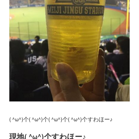
り
言
日
記
( ^ω^)个( ^ω^)个( ^ω^)个( ^ω^)个すわほー♪
現地( ^ω^)个すわほー♪