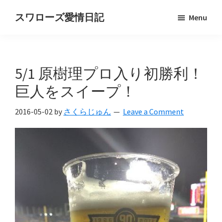
Skip
Skip
スワローズ愛情日記
Menu
to
to
ヤ
main
primary
ク
content
sidebar
ル
5/1 原樹理プロ入り初勝利！
ト
ス
巨人をスイープ！
ワ
2016-05-02
by
さくらじゅん
Leave a Comment
ロ
ー
ズ
好
き
OL
の
独