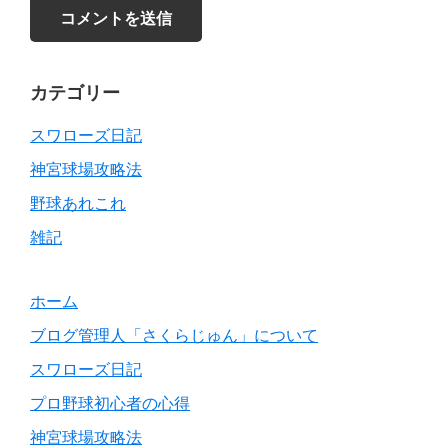
Primary
カテゴリー
Sidebar
スワローズ日記
神宮球場攻略法
野球あれこれ
雑記
ホーム
ブログ管理人「さくらじゅん」について
スワローズ日記
プロ野球初心者の心得
神宮球場攻略法